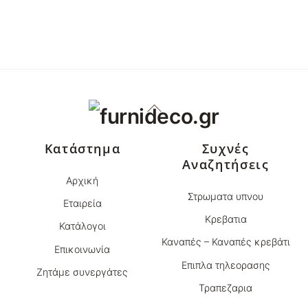
ΑΡΧΙΚΉ ΣΕΛΊΔΑ
/
ΠΡΟΪΌΝΤΑ
/
ΣΤΡΏΜΑΤΑ ΎΠΝΟΥ
/
ROYAL
STROM
/ ΣΤΡΏΜΑ PLATINUM – ROYAL STROM
Back
To
Top
Κατάστημα
Συχνές
Αναζητήσεις
Αρχική
Στρωματα υπνου
Εταιρεία
Κρεβατια
Κατάλογοι
Καναπές – Καναπές κρεβάτι
Επικοινωνία
Επιπλα τηλεορασης
Ζητάμε συνεργάτες
Τραπεζαρια